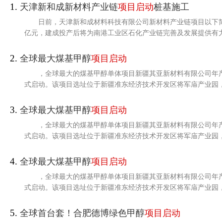
1.
天津新和成新材料产业链
项目启动
桩基施工
日前，天津新和成材料科技有限公司新材料产业链项目以下
亿元，建成投产后将为南港工业区石化产业链完善及发展提供有力
2.
全球最大煤基甲醇
项目启动
，全球最大的煤基甲醇单体项目新疆其亚新材料有限公司年
式启动。该项目选址位于新疆准东经济技术开发区将军庙产业园，
3.
全球最大煤基甲醇
项目启动
，全球最大的煤基甲醇单体项目新疆其亚新材料有限公司年
式启动。该项目选址位于新疆准东经济技术开发区将军庙产业园，
4.
全球最大煤基甲醇
项目启动
，全球最大的煤基甲醇单体项目新疆其亚新材料有限公司年
式启动。该项目选址位于新疆准东经济技术开发区将军庙产业园，
5.
全球首台套！合肥德博绿色甲醇
项目启动