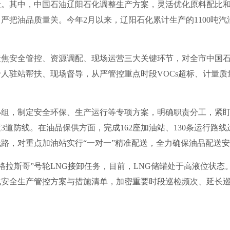
其中，中国石油辽阳石化调整生产方案，灵活优化原料配比和
把油品质量关。今年2月以来，辽阳石化累计生产的1100吨汽油
安全管控、资源调配、现场运营三大关键环节，对全市中国石油
专人驻站帮扶、现场督导，从严管控重点时段VOCs超标、计量
，制定安全环保、生产运行等专项方案，明确职责分工，紧盯“
道防线。在油品保供方面，完成162座加油站、130条运行路
路，对重点加油站实行“一对一”精准配送，全力确保油品配送
拉斯哥”号轮LNG接卸任务，目前，LNG储罐处于高液位状态
化安全生产管控方案与措施清单，加密重要时段巡检频次、延长