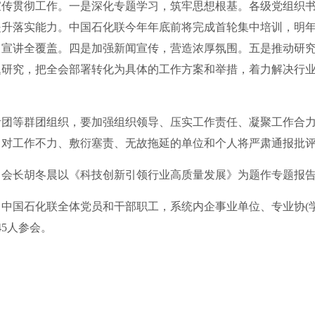
贯彻工作。一是深化专题学习，筑牢思想根基。各级党组织书
提升落实能力。中国石化联今年年底前将完成首轮集中培训，明
中宣讲全覆盖。四是加强新闻宣传，营造浓厚氛围。五是推动研
题研究，把全会部署转化为具体的工作方案和举措，着力解决行
等群团组织，要加强组织领导、压实工作责任、凝聚工作合力
，对工作不力、敷衍塞责、无故拖延的单位和个人将严肃通报批
长胡冬晨以《科技创新引领行业高质量发展》为题作专题报
国石化联全体党员和干部职工，系统内企事业单位、专业协(学
5人参会。