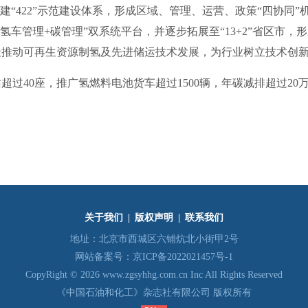
422”示范建设体系，形成区域、管理、运营、政策“四协同”机
氢车管理+碳管理”双系统平台，并逐步拓展至“13+2”省区市
极推动可再生资源制氢及先进储运技术发展，为行业树立技术创
过40座，推广氢燃料电池货车超过1500辆，年碳减排超过20
关于我们
|
版权声明
|
联系我们
地址：北京市西城区六铺炕北小街甲2号
网站备案号：
京ICP备2022021457号-1
CopyRight © 2026 www.zgsyhhg.com.cn Inc All Rights Reserved
《中国石油和化工》杂志社有限公司 版权所有