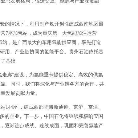
全业态发展格局，促进交通、能源与产业深度融
验的情况下，利用副产氢开创性建成西南地区最
投营7座加氢站，成为重庆第一大氢能加注运营
氢站，是广西最大的车用氢能供应商，率先打造
学研用、产业链协同的氢能平台。贵州石油依托贵
定了基础。
走廊”建设，为氢能重卡提供稳定、高效的供氢
可靠。同时，我们将深化与产业链各方的合作，共
质量发展贡献力量。
144座 ，建成西部陆海新通道、京沪、京津、
站最多的企业。下一步，中国石化将继续积极响应国
等，逐渐连点成线、连线成面，巩固和完善氢能产