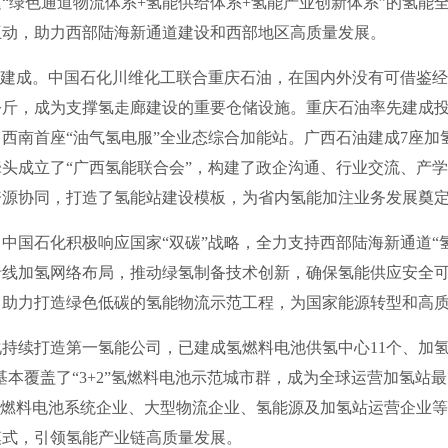
“绿色通道物流体系+氢能供给体系+氢能产业创新体系”的氢能
互动，助力西部陆海新通道建设和西部地区高质量发展。
建成。中国石化川维化工联合重庆石油，在国内外没有可借鉴经
0公斤，成为支撑氢走廊建设的重要仓储设施。重庆石油率先建成
西南首座“油气氢电服”全业态综合加能站。广西石油建成7座加
头成立了“广西氢能联合会”，构建了政企沟通、行业交流、产
资源协同，打造了氢能站建设模板，为省内氢能加注业务发展奠
国石化积极响应国家“双碳”战略，全力支持西部陆海新通道“氢
沿线加氢网络布局，推动绿氢制备技术创新，确保氢能供应安全
，助力打造绿色低碳的氢能物流示范工程，为国家能源转型和高
打造第一氢能公司，已建成氢燃料电池供氢中心11个、加氢站
基本覆盖了“3+2”氢燃料电池示范城市群，成为全球运营加氢
氢燃料电池系统企业、大型物流企业、氢能源及加氢站运营企业
模式，引领氢能产业链高质量发展。