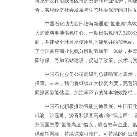
将充分发挥沿线省区市的资源和产业优势，构建
合，实现经济社会发展与生态环境保护的良性
中国石化助力西部陆海新通道“氢走廊”高效
大的燃料电池供氢中心，一期日供氢能力320
商，并建成全球首座使用地下储氢井的加氢站、
了全国首座商业化氨分解制氢加氢一体站，并牵
阳综保二号加氢站建设，促进了政策、技术与
中国石化股份公司高级副总裁喻宝才表示，中
保障。未来，我们将继续加大投资力度，完善
同探索氢能储运、加注等环节的降本增效路径
中国石化积极推动氢能交通发展。中国石化持续
成渝、沪嘉甬、济青和汉宜高速7条“氢走廊”，
务院国资委“氢能高速”倡议，联合整车企业、
供储销网络，持续探索可推广、可持续的商业