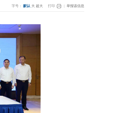
字号：
默认
大
超大
打印
|
举报该信息