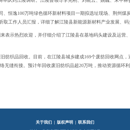
博率队到江陵调研。江陵县领导李先刚、刘晓云、姚巍、朱中林
、恒逸100万吨绿色循环新材料项目一期拟选址现场、荆州煤
场听取工作人员汇报，详细了解江陵县新能源新材料产业发展、
表示热烈欢迎，并仔细介绍了江陵县在基地码头建设及运营、
纺织品回收。目前，在江陵县城乡建成169个废纺回收网点，
网络无缝衔接。预计年回收废旧纺织品超20万吨，推动资源循环
关于我们
|
版权声明
|
联系我们