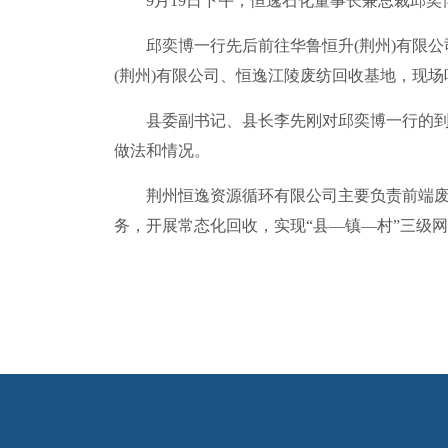
9月19日下午，恒逸石化董事长兼总裁邱奕
邱奕博一行先后前往华鲁恒升(荆州)有限公司
(荆州)有限公司、恒逸江陵废纺回收基地，现
县委副书记、县长李先刚对邱奕博一行的到来
做法和情况。
荆州恒逸资源循环有限公司主要负责前端废旧
务，开展常态化回收，实现“县—镇—村”三级