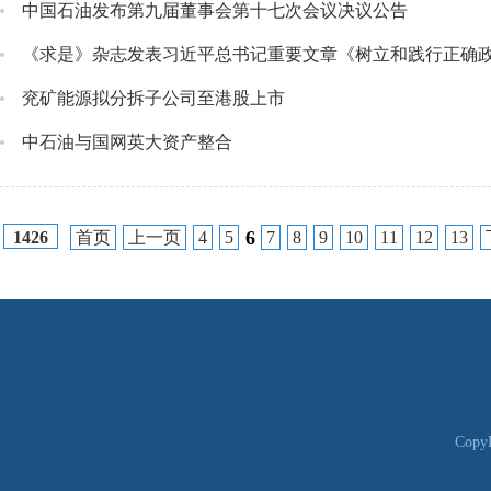
中国石油发布第九届董事会第十七次会议决议公告
《求是》杂志发表习近平总书记重要文章《树立和践行正确
兖矿能源拟分拆子公司至港股上市
中石油与国网英大资产整合
6
首页
上一页
4
5
7
8
9
10
11
12
13
1426
CopyR